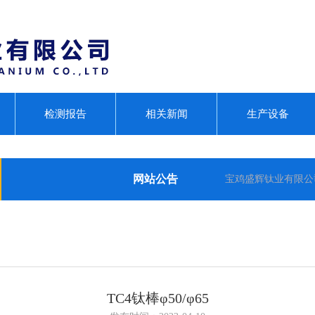
检测报告
相关新闻
生产设备
网站公告
宝鸡盛辉钛业有限公司是一家主要从事钛及钛合金棒,
TC4钛棒φ50/φ65