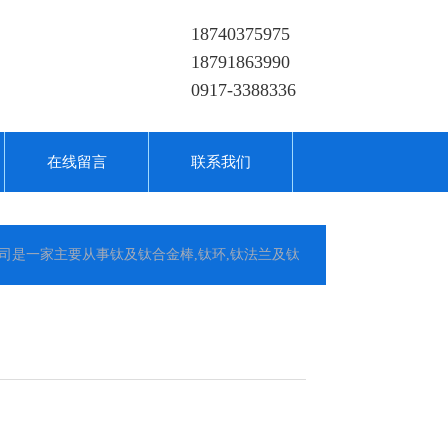
18740375975
18791863990
0917-3388336
在线留言
联系我们
钛环,钛法兰及钛合金板材的高新技术企业,公司提供钛环,钛合金棒批发,钛环的生