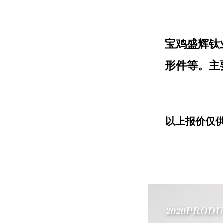
宝鸡盛辉钛
形件等。主
以上报价仅